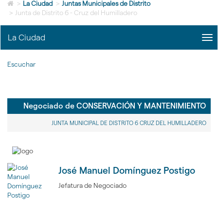
Icono
idioma
>
La Ciudad
>
Juntas Municipales de Distrito
de
>
Junta de Distrito 6 - Cruz del Humilladero
Home
para
La Ciudad
me
ir
title
a
Me
la
Escuchar
La
página
Ciu
de
|
inicio
nav
La
Negociado de CONSERVACIÓN Y MANTENIMIENTO
Ciu
JUNTA MUNICIPAL DE DISTRITO 6 CRUZ DEL HUMILLADERO
José Manuel Domínguez Postigo
Jefatura de Negociado