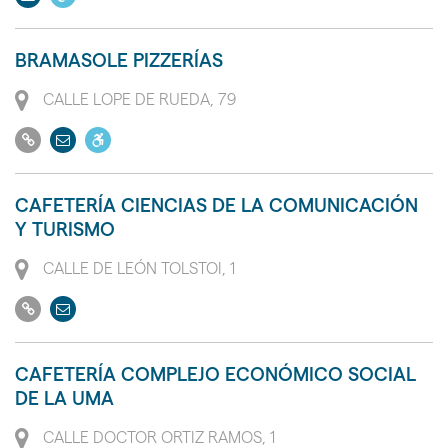
movilidad
email
de
reducida
acceso
PMR
BRAMASOLE PIZZERÍAS
a
Dirección
personas
CALLE LOPE DE RUEDA, 79
con
Ir
Enviar
Dispone
movilidad
a
email
de
reducida
su
acceso
PMR
CAFETERÍA CIENCIAS DE LA COMUNICACIÓN
web
a
Y TURISMO
personas
Dirección
CALLE DE LEÓN TOLSTOI, 1
con
movilidad
Ir
Enviar
reducida
a
email
PMR
su
CAFETERÍA COMPLEJO ECONÓMICO SOCIAL
web
DE LA UMA
Dirección
CALLE DOCTOR ORTIZ RAMOS, 1