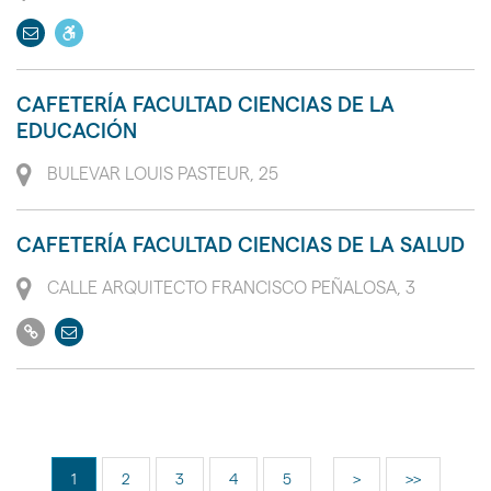
Enviar
Dispone
email
de
acceso
CAFETERÍA FACULTAD CIENCIAS DE LA
a
EDUCACIÓN
personas
Dirección
BULEVAR LOUIS PASTEUR, 25
con
movilidad
reducida
CAFETERÍA FACULTAD CIENCIAS DE LA SALUD
PMR
Dirección
CALLE ARQUITECTO FRANCISCO PEÑALOSA, 3
Ir
Enviar
a
email
su
web
1
2
3
4
5
>
>>