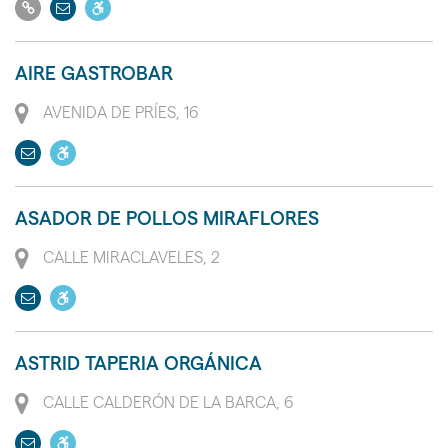
Ir
Enviar
Dispone
movilidad
a
email
de
reducida
su
acceso
PMR
AIRE GASTROBAR
web
a
Dirección
personas
AVENIDA DE PRÍES, 16
con
Enviar
Dispone
movilidad
email
de
reducida
acceso
PMR
ASADOR DE POLLOS MIRAFLORES
a
Dirección
personas
CALLE MIRACLAVELES, 2
con
Enviar
Dispone
movilidad
email
de
reducida
acceso
PMR
ASTRID TAPERIA ORGÁNICA
a
Dirección
personas
CALLE CALDERÓN DE LA BARCA, 6
con
Enviar
Dispone