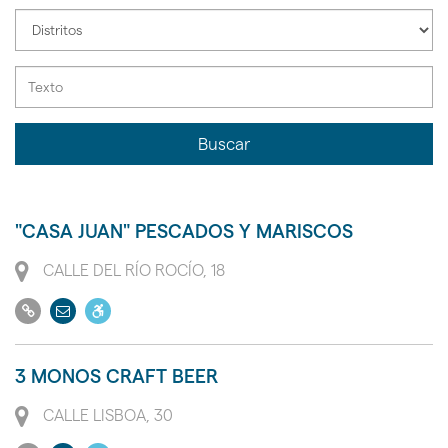
la
Seleccione
instalación
distrito
de
la
instalación
Buscar
"CASA JUAN" PESCADOS Y MARISCOS
Dirección
CALLE DEL RÍO ROCÍO, 18
Ir
Enviar
Dispone
a
email
de
su
acceso
3 MONOS CRAFT BEER
web
a
Dirección
personas
CALLE LISBOA, 30
con