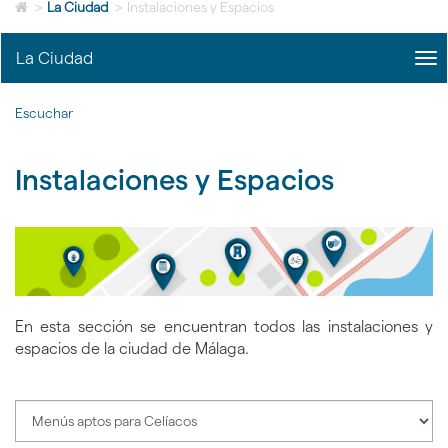
Icono
idioma
>
La Ciudad
>
Instalaciones y Espacios
de
Home
La Ciudad
me
para
title
ir
Me
a
Escuchar
La
la
Ciu
página
|
de
Instalaciones y Espacios
nav
inicio
La
Ciu
En esta sección se encuentran todos las instalaciones y
espacios de la ciudad de Málaga.
Seleccione
categoría
de