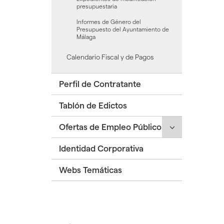
presupuestaria
Informes de Género del
Presupuesto del Ayuntamiento de
Málaga
Calendario Fiscal y de Pagos
Perfil de Contratante
Tablón de Edictos
Click
Ofertas de Empleo Público
para
Identidad Corporativa
desplegar/ple
secciones
Webs Temáticas
hijas:
'Ofertas
de
Empleo
Público'