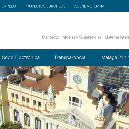
EMPLEO
PROYECTOS EUROPEOS
AGENDA URBANA
Contacto
Quejas y Sugerencias
Sistema Inte
?
Sede Electrónica
Transparencia
Málaga 24h
le.subsections???
matter.header.toggle.subsections???
k