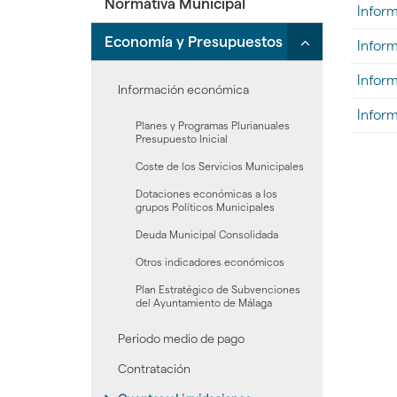
Normativa Municipal
desplegar/ple
hijas:
Pleno'
Infor
galería
secciones
'Junta
de
Click
Economía y Presupuestos
hijas:
de
Infor
docume
para
'Organización
Gobierno
"Informe
desplegar/ple
Infor
Municipal'
Local'
de
Información económica
secciones
Control
Inform
Financie
hijas:
Planes y Programas Plurianuales
Del
'Economía
Presupuesto Inicial
Ayuntam
y
Coste de los Servicios Municipales
Presupuestos'
Dotaciones económicas a los
grupos Políticos Municipales
Deuda Municipal Consolidada
Otros indicadores económicos
Plan Estratégico de Subvenciones
del Ayuntamiento de Málaga
Periodo medio de pago
Contratación