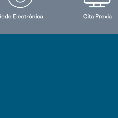
Sede Electrónica
Cita Previa
o
lar