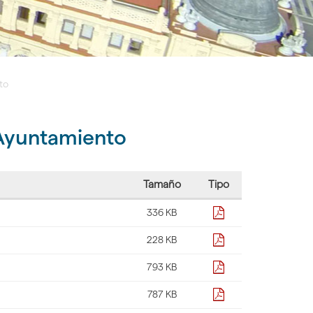
to
 Ayuntamiento
Tamaño
Tipo
pdf
336 KB
pdf
228 KB
pdf
793 KB
pdf
787 KB