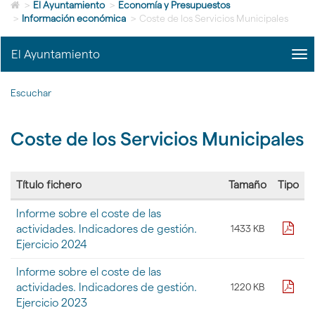
Icono
idioma
>
El Ayuntamiento
>
Economía y Presupuestos
de
>
Información económica
>
Coste de los Servicios Municipales
Home
para
El Ayuntamiento
me
ir
title
a
Me
la
Escuchar
Ec
página
y
de
Pre
inicio
Coste de los Servicios Municipales
|
nav
El
Ayu
Título fichero
Tamaño
Tipo
Tabla
Informe sobre el coste de las
con
pdf
actividades. Indicadores de gestión.
1433 KB
la
Ejercicio 2024
lista
de
Informe sobre el coste de las
ficheros
contenidos
pdf
actividades. Indicadores de gestión.
1220 KB
en
Ejercicio 2023
la