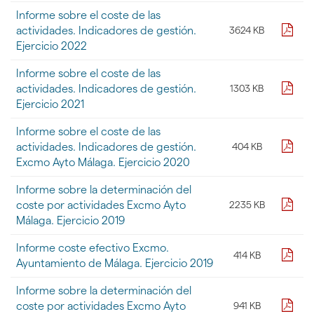
galería
Informe sobre el coste de las
de
pdf
actividades. Indicadores de gestión.
3624 KB
documentos
Ejercicio 2022
"
[DOCUMENTOS]
Informe sobre el coste de las
-
pdf
actividades. Indicadores de gestión.
1303 KB
Economia
y
Ejercicio 2021
Presupuestos
-
Informe sobre el coste de las
Coste
pdf
actividades. Indicadores de gestión.
404 KB
Servicios
Excmo Ayto Málaga. Ejercicio 2020
Municipales"
Informe sobre la determinación del
pdf
coste por actividades Excmo Ayto
2235 KB
Málaga. Ejercicio 2019
Informe coste efectivo Excmo.
pdf
414 KB
Ayuntamiento de Málaga. Ejercicio 2019
Informe sobre la determinación del
pdf
coste por actividades Excmo Ayto
941 KB