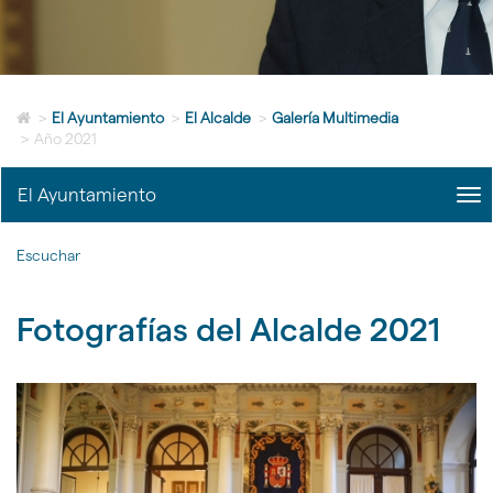
idioma
Icono
>
El Ayuntamiento
>
El Alcalde
>
Galería Multimedia
de
>
Año 2021
Home
para
El Ayuntamiento
me
ir
title
a
Me
la
Escuchar
del
página
Alc
de
|
inicio
Fotografías del Alcalde 2021
nav
El
Ayu