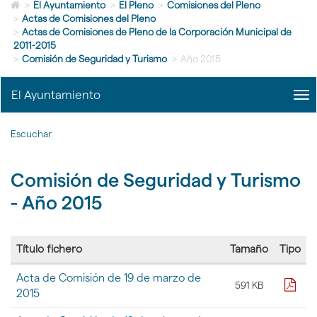
Icono
idioma
>
El Ayuntamiento
>
El Pleno
>
Comisiones del Pleno
de
>
Actas de Comisiones del Pleno
Home
>
Actas de Comisiones de Pleno de la Corporación Municipal de
para
2011-2015
ir
>
Comisión de Seguridad y Turismo
>
Año 2015
a
la
El Ayuntamiento
me
página
title
de
Me
inicio
Escuchar
del
Ayu
|
Comisión de Seguridad y Turismo
nav
El
- Año 2015
Ayu
Título fichero
Tamaño
Tipo
Tabla
Acta de Comisión de 19 de marzo de
con
pdf
591 KB
2015
la
lista