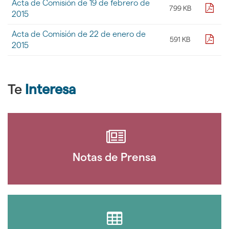
Acta de Comisión de 19 de febrero de
de
pdf
799 KB
2015
ficheros
contenidos
en
Acta de Comisión de 22 de enero de
pdf
591 KB
la
2015
galería
de
documentos
"
Te
Interesa
[DOCUMENTOS]
-
Actas
Comisiones
Pleno
-
Comisión
Notas de Prensa
de
Seguridad
y
Turismo
2015"