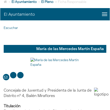
Icono
idioma
>
El Ayuntamiento
>
El Pleno
>
Ficha Responsable
de
Home
El Ayuntamiento
me
para
title
ir
Me
a
Escuchar
del
la
Ayu
página
|
de
nav
inicio
El
María de las Mercedes Martín España
Ayu
Concejala de Juventud y Presidenta de la Junta de
Distrito nº 4, Bailén Miraflores
Titulación