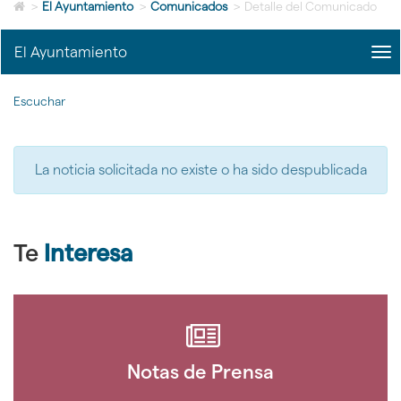
Icono
idioma
>
El Ayuntamiento
>
Comunicados
>
Detalle del Comunicado
de
Home
El Ayuntamiento
me
para
title
ir
Me
a
Escuchar
del
la
Ayu
página
|
de
nav
inicio
La noticia solicitada no existe o ha sido despublicada
El
Ayu
Te
Interesa
Notas de Prensa