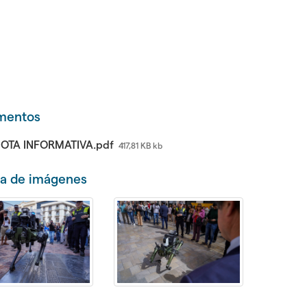
gar
gar
mentos
OTA INFORMATIVA.pdf
417,81 KB kb
gar
í­a de imágenes