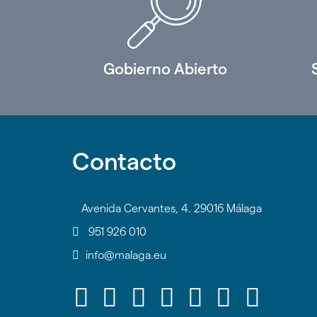
Gobierno Abierto
Contacto
Avenida Cervantes, 4. 29016 Málaga
951 926 010
info@malaga.eu
Icono
Icono
Icono
Icono
Icono
Icono
Icon
Icono
Icono
Icono
Icono
Icono
Icono
Icono