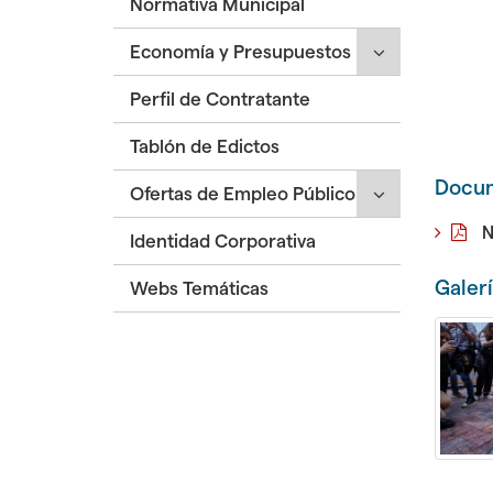
Normativa Municipal
desplegar/ple
hijas:
Pleno'
secciones
'Junta
Click
Economía y Presupuestos
hijas:
de
para
'Organización
Gobierno
Perfil de Contratante
desplegar/ple
Municipal'
Local'
secciones
Tablón de Edictos
hijas:
'Economía
Docu
Click
Ofertas de Empleo Público
y
para
Presupuestos'
N
Identidad Corporativa
desplegar/ple
secciones
Galer
Webs Temáticas
hijas:
'Ofertas
de
Empleo
Público'