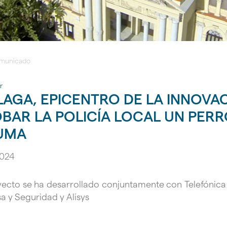
omunicado
r
AGA, EPICENTRO DE LA INNOVAC
BAR LA POLICÍA LOCAL UN PER
UMA
2024
gar
yecto se ha desarrollado conjuntamente con Telefónica
gar
a y Seguridad y Alisys
gar