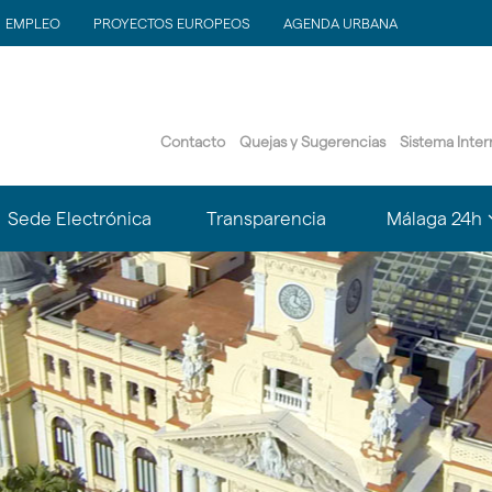
EMPLEO
PROYECTOS EUROPEOS
AGENDA URBANA
Contacto
Quejas y Sugerencias
Sistema Inte
?
Sede Electrónica
Transparencia
Málaga 24h
le.subsections???
matter.header.toggle.subsections???
k