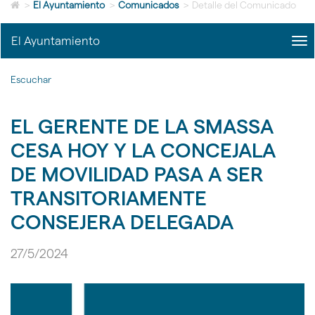
Icono
idioma
>
El Ayuntamiento
>
Comunicados
>
Detalle del Comunicado
de
Home
El Ayuntamiento
me
para
title
ir
Me
a
Escuchar
del
la
Ayu
página
|
de
EL GERENTE DE LA SMASSA
nav
inicio
El
CESA HOY Y LA CONCEJALA
Ayu
DE MOVILIDAD PASA A SER
TRANSITORIAMENTE
CONSEJERA DELEGADA
27/5/2024