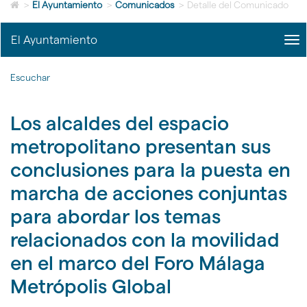
Icono
idioma
>
El Ayuntamiento
>
Comunicados
>
Detalle del Comunicado
de
Home
El Ayuntamiento
me
para
title
ir
Me
a
Escuchar
del
la
Ayu
página
|
de
Los alcaldes del espacio
nav
inicio
El
metropolitano presentan sus
Ayu
conclusiones para la puesta en
marcha de acciones conjuntas
para abordar los temas
relacionados con la movilidad
en el marco del Foro Málaga
Metrópolis Global