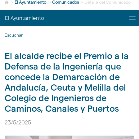
Icono
idioma
>
El Ayuntamiento
>
Comunicados
>
Detalle del Comunicado
de
Home
El Ayuntamiento
me
para
title
ir
Me
a
Escuchar
del
la
Ayu
página
|
de
El alcalde recibe el Premio a la
nav
inicio
El
Defensa de la Ingeniería que
Ayu
concede la Demarcación de
Andalucía, Ceuta y Melilla del
Colegio de Ingenieros de
Caminos, Canales y Puertos
23/5/2025