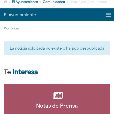
Icono
idioma
>
El Ayuntamiento
>
Comunicados
>
Detalle del Comunicado
de
Home
El Ayuntamiento
me
para
title
ir
Me
a
Escuchar
del
la
Ayu
página
|
de
nav
inicio
La noticia solicitada no existe o ha sido despublicada
El
Ayu
Te
Interesa
Notas de Prensa