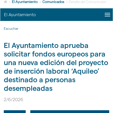
Icono
idioma
>
El Ayuntamiento
>
Comunicados
>
Detalle del Comunicado
de
Home
El Ayuntamiento
me
para
title
ir
Me
a
Escuchar
del
la
Ayu
página
|
de
El Ayuntamiento aprueba
nav
inicio
El
solicitar fondos europeos para
Ayu
una nueva edición del proyecto
de inserción laboral ‘Aquileo’
destinado a personas
desempleadas
2/6/2026