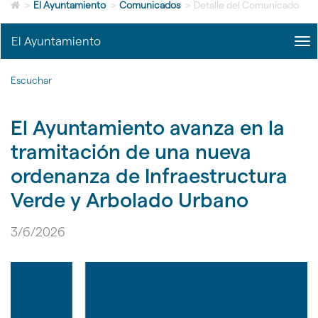
Icono
idioma
>
El Ayuntamiento
>
Comunicados
>
Detalle del Comunicado
de
Home
El Ayuntamiento
me
para
title
ir
Me
a
Escuchar
del
la
Ayu
página
|
de
El Ayuntamiento avanza en la
nav
inicio
El
tramitación de una nueva
Ayu
ordenanza de Infraestructura
Verde y Arbolado Urbano
3/6/2026