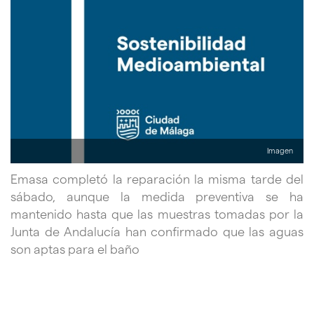
Imagen
Emasa completó la reparación la misma tarde del
sábado, aunque la medida preventiva se ha
mantenido hasta que las muestras tomadas por la
Junta de Andalucía han confirmado que las aguas
son aptas para el baño