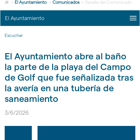
Icono
idioma
>
El Ayuntamiento
>
Comunicados
>
Detalle del Comunicado
de
Home
El Ayuntamiento
me
para
title
ir
Me
a
Escuchar
del
la
Ayu
página
|
de
El Ayuntamiento abre al baño
nav
inicio
El
la parte de la playa del Campo
Ayu
de Golf que fue señalizada tras
la avería en una tubería de
saneamiento
3/6/2026