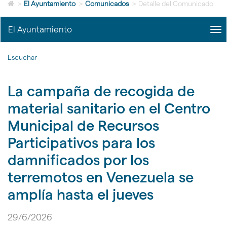
Icono
idioma
>
El Ayuntamiento
>
Comunicados
>
Detalle del Comunicado
de
Home
El Ayuntamiento
me
para
title
ir
Me
a
Escuchar
del
la
Ayu
página
|
de
La campaña de recogida de
nav
inicio
El
material sanitario en el Centro
Ayu
Municipal de Recursos
Participativos para los
damnificados por los
terremotos en Venezuela se
amplía hasta el jueves
29/6/2026