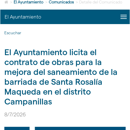
Icono
idioma
>
El Ayuntamiento
>
Comunicados
>
Detalle del Comunicado
de
Home
El Ayuntamiento
me
para
title
ir
Me
a
Escuchar
del
la
Ayu
página
|
de
El Ayuntamiento licita el
nav
inicio
El
contrato de obras para la
Ayu
mejora del saneamiento de la
barriada de Santa Rosalía
Maqueda en el distrito
Campanillas
8/7/2026