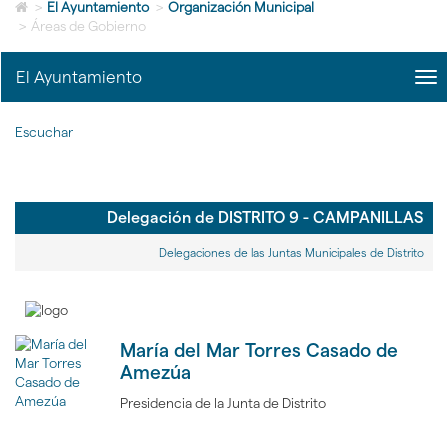
Icono
idioma
>
El Ayuntamiento
>
Organización Municipal
de
>
Áreas de Gobierno
Home
para
El Ayuntamiento
me
ir
title
a
Me
la
Escuchar
del
página
Ayu
de
|
inicio
nav
El
Delegación de DISTRITO 9 - CAMPANILLAS
Ayu
Delegaciones de las Juntas Municipales de Distrito
María del Mar Torres Casado de
Amezúa
Presidencia de la Junta de Distrito