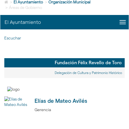
Icono
idioma
>
El Ayuntamiento
>
Organización Municipal
de
>
Áreas de Gobierno
Home
para
El Ayuntamiento
me
ir
title
a
Me
la
Escuchar
del
página
Ayu
de
|
inicio
nav
El
Fundación Félix Revello de Toro
Ayu
Delegación de Cultura y Patrimonio Histórico
Elías de Mateo Avilés
Gerencia