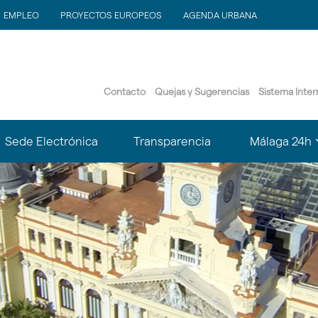
EMPLEO
PROYECTOS EUROPEOS
AGENDA URBANA
Contacto
Quejas y Sugerencias
Sistema Inte
?
Sede Electrónica
Transparencia
Málaga 24h
le.subsections???
matter.header.toggle.subsections???
k