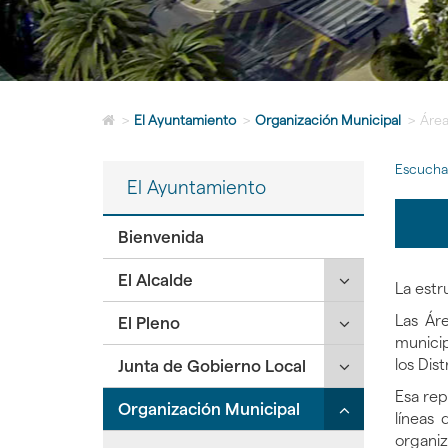
Icono
>
El Ayuntamiento
>
Organización Municipal
>
Área
de
Home
Escucha
para
El Ayuntamiento
ir
a
la
Bienvenida
página
de
Click
El Alcalde
La estr
inicio
para
Las Áre
Click
El Pleno
desplegar/ple
municip
para
secciones
Click
los Dist
Junta de Gobierno Local
desplegar/ple
hijas:
para
secciones
'El
Esa rep
Click
Organización Municipal
desplegar/ple
hijas:
Alcalde'
líneas 
para
secciones
'El
organiz