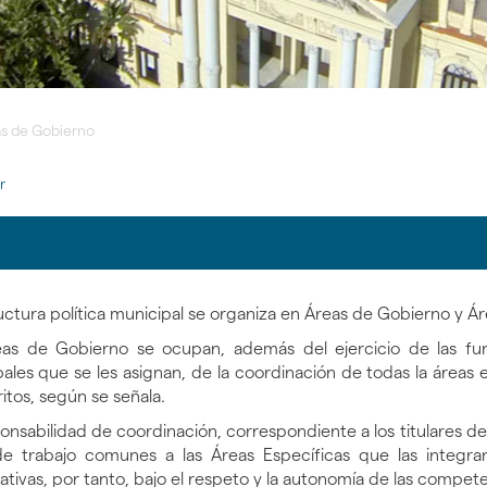
s de Gobierno
r
uctura política municipal se organiza en Áreas de Gobierno y Á
as de Gobierno se ocupan, además del ejercicio de las func
gar
ales que se les asignan, de la coordinación de todas la áreas 
ritos, según se señala.
gar
onsabilidad de coordinación, correspondiente a los titulares de
gar
de trabajo comunes a las Áreas Específicas que las integran
ativas, por tanto, bajo el respeto y la autonomía de las compet