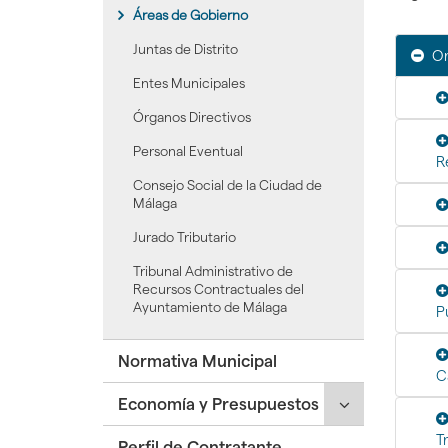
desplegar/ple
hijas:
Pleno'
Áreas de Gobierno
secciones
'Junta
hijas:
de
Juntas de Distrito
Or
'Organización
Gobierno
Entes Municipales
Municipal'
Local'
Órganos Directivos
Personal Eventual
R
Consejo Social de la Ciudad de
Málaga
Jurado Tributario
Tribunal Administrativo de
Recursos Contractuales del
Ayuntamiento de Málaga
P
Normativa Municipal
C
Click
Economía y Presupuestos
para
T
Perfil de Contratante
desplegar/ple