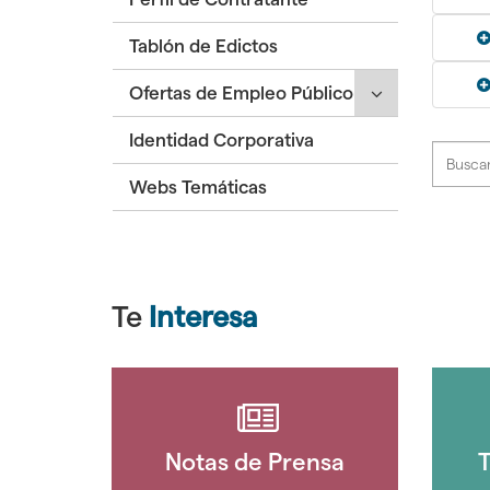
secciones
Tablón de Edictos
hijas:
'Economía
Click
Ofertas de Empleo Público
y
para
Presupuestos'
Identidad Corporativa
desplegar/ple
secciones
Webs Temáticas
hijas:
'Ofertas
de
Empleo
Público'
Te
Interesa
Notas de Prensa
T