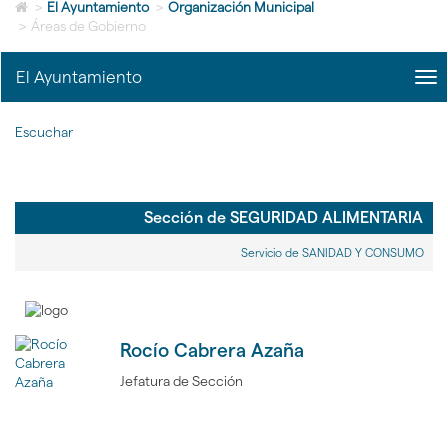
Icono
idioma
>
El Ayuntamiento
>
Organización Municipal
de
>
Áreas de Gobierno
Home
para
El Ayuntamiento
me
ir
title
a
Me
la
Escuchar
del
página
Ayu
de
|
inicio
nav
El
Sección de SEGURIDAD ALIMENTARIA
Ayu
Servicio de SANIDAD Y CONSUMO
Rocío Cabrera Azaña
Jefatura de Sección