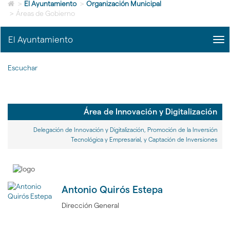
Icono
idioma
>
El Ayuntamiento
>
Organización Municipal
de
>
Áreas de Gobierno
Home
para
El Ayuntamiento
me
ir
title
a
Me
la
Escuchar
del
página
Ayu
de
|
inicio
nav
El
Área de Innovación y Digitalización
Ayu
Delegación de Innovación y Digitalización, Promoción de la Inversión
Tecnológica y Empresarial, y Captación de Inversiones
Antonio Quirós Estepa
Dirección General