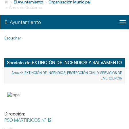
Icono
idioma
>
El Ayuntamiento
>
Organización Municipal
de
>
Áreas de Gobierno
Home
para
El Ayuntamiento
me
ir
title
a
Me
la
Escuchar
del
página
Ayu
de
|
inicio
nav
El
Servicio de EXTINCIÓN DE INCENDIOS Y SALVAMENTO
Ayu
Área de EXTINCIÓN DE INCENDIOS, PROTECCIÓN CIVIL Y SERVICIOS DE
EMERGENCIA
Dirección:
PSO MARTIRICOS Nº 12