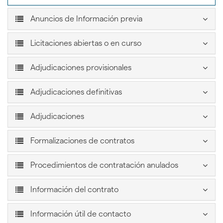
???
Anuncios de Información previa
bootstrap.tabs.accord
???
Licitaciones abiertas o en curso
bootstrap.tabs.accordi
???
Adjudicaciones provisionales
bootstrap.tabs.accordion
???
Adjudicaciones definitivas
bootstrap.tabs.accordion.ic
???
Adjudicaciones
bootstrap.tabs.accordion.icon???
???
Formalizaciones de contratos
bootstrap.tabs.accordio
???
Procedimientos de contratación anulados
bootstrap.ta
???
Información del contrato
bootstrap.tabs.accordion.ico
???
Información útil de contacto