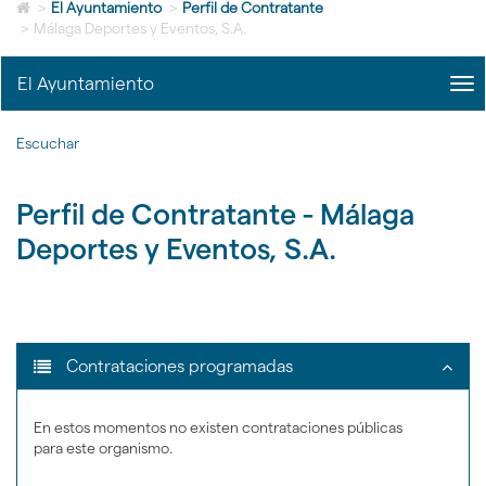
Icono
idioma
>
El Ayuntamiento
>
Perfil de Contratante
de
>
Málaga Deportes y Eventos, S.A.
Home
para
El Ayuntamiento
me
ir
title
a
Me
la
Escuchar
del
página
Ayu
de
|
inicio
Perfil de Contratante - Málaga
nav
El
Deportes y Eventos, S.A.
Ayu
???
Contrataciones programadas
bootstrap.tabs.accordio
En estos momentos no existen contrataciones públicas
para este organismo.