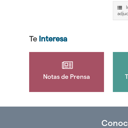
I
adju
Te
Interesa
Notas de Prensa
T
Conoc