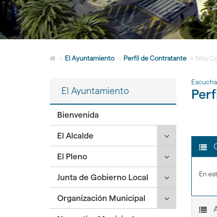
Icono
>
El Ayuntamiento
>
Perfil de Contratante
>
Más Ce
de
Home
Escucha
para
El Ayuntamiento
Perf
ir
a
la
Bienvenida
página
de
Click
El Alcalde
inicio
para
C
Click
El Pleno
desplegar/ple
para
secciones
En es
Click
Junta de Gobierno Local
desplegar/ple
hijas:
para
secciones
'El
Click
Organización Municipal
desplegar/ple
hijas:
Alcalde'
para
secciones
'El
A