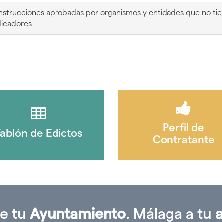
nstrucciones aprobadas por organismos y entidades que no tie
???
dicadores
bootstrap.tabs.accordion.icon???
Perfil de
ablón de Edictos
Contratante
e tu
Ayuntamiento
. Málaga a tu