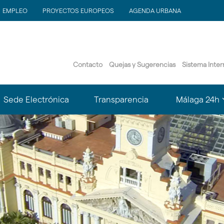
EMPLEO
PROYECTOS EUROPEOS
AGENDA URBANA
Contacto
Quejas y Sugerencias
Sistema Inte
?
Sede Electrónica
Transparencia
Málaga 24h
le.subsections???
matter.header.toggle.subsections???
k