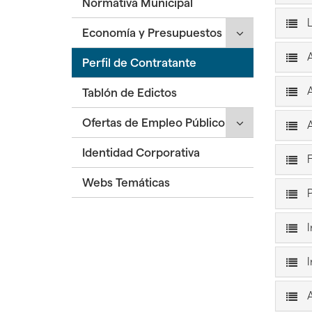
Normativa Municipal
desplegar/ple
hijas:
Pleno'
secciones
'Junta
L
Click
Economía y Presupuestos
hijas:
de
para
'Organización
Gobierno
A
Perfil de Contratante
desplegar/ple
Municipal'
Local'
secciones
A
Tablón de Edictos
hijas:
'Economía
Click
Ofertas de Empleo Público
y
A
para
Presupuestos'
Identidad Corporativa
desplegar/ple
F
secciones
Webs Temáticas
hijas:
P
'Ofertas
de
I
Empleo
Público'
I
A