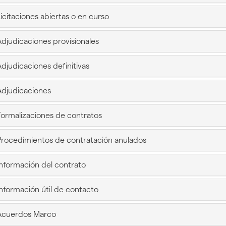
gar
bootstrap.tabs.accordion.icon?
???
icitaciones abiertas o en curso
bootstrap.tabs.accordion.icon??
???
djudicaciones provisionales
gar
bootstrap.tabs.accordion.icon???
???
djudicaciones definitivas
bootstrap.tabs.accordion.icon???
???
djudicaciones
bootstrap.tabs.accordion.icon???
gar
???
ormalizaciones de contratos
bootstrap.tabs.accordion.icon???
???
rocedimientos de contratación anulados
bootstrap.tabs.accord
???
nformación del contrato
bootstrap.tabs.accordion.icon???
???
nformación útil de contacto
bootstrap.tabs.accordion.icon???
???
cuerdos Marco
bootstrap.tabs.accordion.icon???