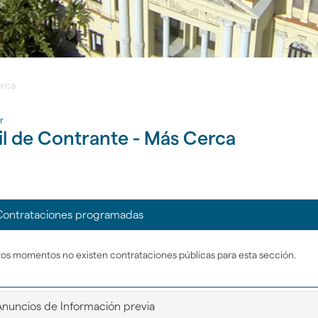
rca
r
il de Contrante - Más Cerca
???
ontrataciones programadas
gar
bootstrap.tabs.accordion.icon???
tos momentos no existen contrataciones públicas para esta sección.
gar
gar
???
nuncios de Información previa