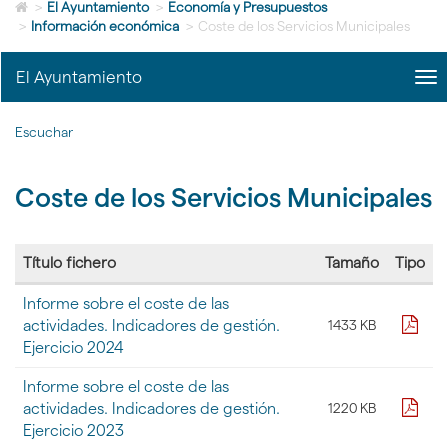
Icono
idioma
>
El Ayuntamiento
>
Economía y Presupuestos
de
>
Información económica
>
Coste de los Servicios Municipales
Home
para
El Ayuntamiento
me
ir
title
a
Me
la
Escuchar
Ec
página
y
de
Pre
inicio
Coste de los Servicios Municipales
|
nav
El
Ayu
Título fichero
Tamaño
Tipo
Tabla
Informe sobre el coste de las
con
pdf
actividades. Indicadores de gestión.
1433 KB
la
Ejercicio 2024
lista
de
Informe sobre el coste de las
ficheros
contenidos
pdf
actividades. Indicadores de gestión.
1220 KB
en
Ejercicio 2023
la