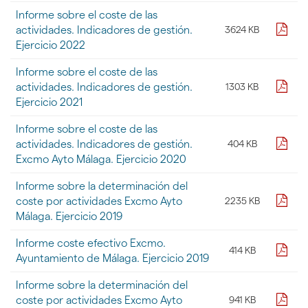
galería
Informe sobre el coste de las
de
pdf
actividades. Indicadores de gestión.
3624 KB
documentos
Ejercicio 2022
"
[DOCUMENTOS]
Informe sobre el coste de las
-
pdf
actividades. Indicadores de gestión.
1303 KB
Economia
y
Ejercicio 2021
Presupuestos
-
Informe sobre el coste de las
Coste
pdf
actividades. Indicadores de gestión.
404 KB
Servicios
Excmo Ayto Málaga. Ejercicio 2020
Municipales"
Informe sobre la determinación del
pdf
coste por actividades Excmo Ayto
2235 KB
Málaga. Ejercicio 2019
Informe coste efectivo Excmo.
pdf
414 KB
Ayuntamiento de Málaga. Ejercicio 2019
Informe sobre la determinación del
pdf
coste por actividades Excmo Ayto
941 KB