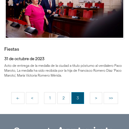
Fiestas
31 de octubre de 2023
Acto de entrega de la medalla de la ciudad a título póstumo al verdialero Paco
Maroto, La medalla ha sido recibida por la hija de Francisco Romero Díaz ‘Paco
Maroto’, María Victoria Romero Mérida.
Ir
Ir
Ir
Ir
Página
Ir
Ir
<<
<
1
2
3
>
>>
a
a
a
a
actual
a
a
la
la
la
la
la
la
primera
página
página
página
página
última
página
anterior
siguiente
página