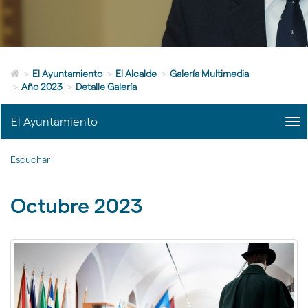
idioma
Icono
>
El Ayuntamiento
>
El Alcalde
>
Galería Multimedia
de
>
Año 2023
>
Detalle Galería
Home
para
El Ayuntamiento
me
ir
title
a
Me
la
Escuchar
del
página
Alc
de
|
inicio
Octubre 2023
nav
El
Ayu