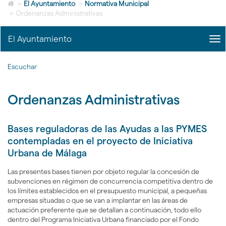
Icono
idioma
>
El Ayuntamiento
>
Normativa Municipal
de
>
Ordenanzas Administrativas
Home
para
El Ayuntamiento
me
ir
title
a
Me
la
Escuchar
del
página
Ayu
de
|
inicio
Ordenanzas Administrativas
nav
El
Ayu
Bases reguladoras de las Ayudas a las PYMES
contempladas en el proyecto de Iniciativa
Urbana de Málaga
Las presentes bases tienen por objeto regular la concesión de
subvenciones en régimen de concurrencia competitiva dentro de
los límites establecidos en el presupuesto municipal, a pequeñas
empresas situadas o que se van a implantar en las áreas de
actuación preferente que se detallan a continuación, todo ello
dentro del Programa Iniciativa Urbana financiado por el Fondo