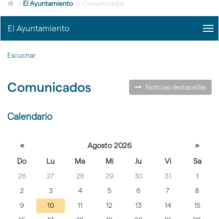
Icono
idioma
>
El Ayuntamiento
>
Comunicados
de
Home
El Ayuntamiento
me
para
title
ir
Me
a
Escuchar
del
la
Ayu
página
|
de
Comunicados
nav
inicio
Noticias destacadas
El
Ayu
Calendario
Seleccione
«
Agosto 2026
»
un día
Do
Lu
Ma
Mi
Ju
Vi
Sa
para
26
27
28
29
30
31
1
consultar
las noticias
2
3
4
5
6
7
8
de ese día
9
10
11
12
13
14
15